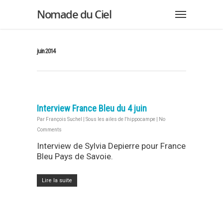
Nomade du Ciel
juin 2014
Interview France Bleu du 4 juin
Par
François Suchel
|
Sous les ailes de l'hippocampe
|
No
Comments
Interview de Sylvia Depierre pour France
Bleu Pays de Savoie.
Lire la suite