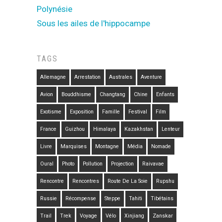
Polynésie
Sous les ailes de l'hippocampe
TAGS
Allemagne
Arrestation
Australes
Aventure
Avion
Bouddhisme
Changtang
Chine
Enfants
Exotisme
Exposition
Famille
Festival
Film
France
Guizhou
Himalaya
Kazakhstan
Lenteur
Livre
Marquises
Montagne
Média
Nomade
Oural
Photo
Pollution
Projection
Raivavae
Rencontre
Rencontres
Route De La Soie
Rupshu
Russie
Récompense
Steppe
Tahiti
Tibétains
Trail
Trek
Voyage
Vélo
Xinjiang
Zanskar