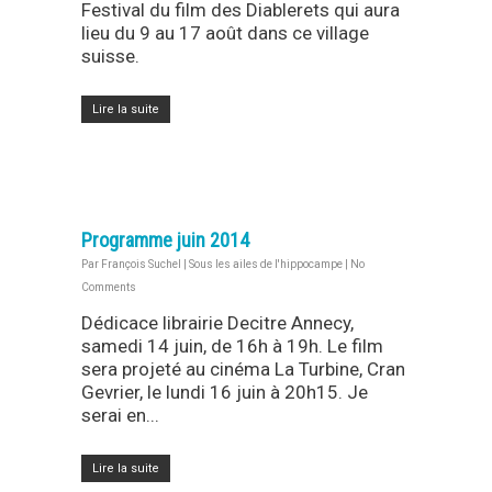
Festival du film des Diablerets qui aura
lieu du 9 au 17 août dans ce village
suisse.
Lire la suite
Programme juin 2014
Par
François Suchel
|
Sous les ailes de l'hippocampe
|
No
Comments
Dédicace librairie Decitre Annecy,
samedi 14 juin, de 16h à 19h. Le film
sera projeté au cinéma La Turbine, Cran
Gevrier, le lundi 16 juin à 20h15. Je
serai en...
Lire la suite