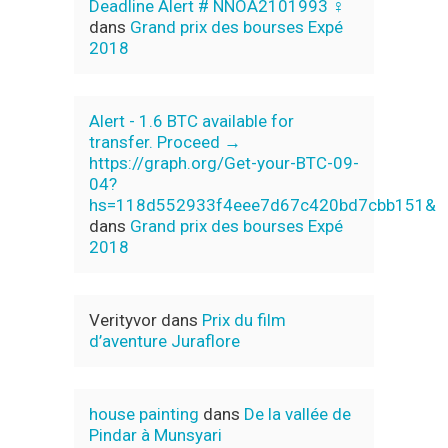
Deadline Alert # NNOA2101993 ‍♀️
dans
Grand prix des bourses Expé
2018
Alert - 1.6 BTC available for
transfer. Proceed →
https://graph.org/Get-your-BTC-09-
04?
hs=118d552933f4eee7d67c420bd7cbb151&
dans
Grand prix des bourses Expé
2018
Verityvor
dans
Prix du film
d’aventure Juraflore
house painting
dans
De la vallée de
Pindar à Munsyari