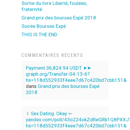
Sortie du livre Liberté, foulées,
fraternité
Grand prix des bourses Expé 2018
Soirée Bourses Expé
THIS IS THE END
COMMENTAIRES RÉCENTS
Payment 36,824.94 USDT ➤➤
graph.org/Transfer-04-13-6?
hs=118d552933f4eee7d67c420bd7cbb151&
dans
Grand prix des bourses Expé
2018
‍♀️ Sex Dating. Okay ➵
yandex.com/poll/43o224okZdReGRb1Q8PXXJ
hs=118d552933f4eee7d67c420bd7cbb151&